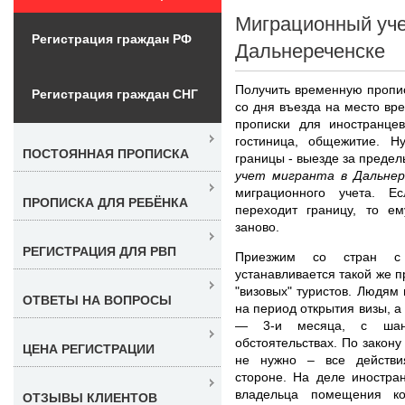
Миграционный уче
Регистрация граждан РФ
Дальнереченске
Получить временную пропис
Регистрация граждан СНГ
со дня въезда на место вр
прописки для иностранцев
гостиница, общежитие. Н
ПОСТОЯННАЯ ПРОПИСКА
границы - выезде за преде
учет мигранта в Дальнер
миграционного учета. Е
ПРОПИСКА ДЛЯ РЕБЁНКА
переходит границу, то е
заново.
РЕГИСТРАЦИЯ ДЛЯ РВП
Приезжим со стран с
устанавливается такой же п
"визовых" туристов. Людям 
ОТВЕТЫ НА ВОПРОСЫ
на период открытия визы, а
— 3-и месяца, с шанс
обстоятельствах. По закон
ЦЕНА РЕГИСТРАЦИИ
не нужно – все действи
стороне. На деле иностра
владельца помещения к
ОТЗЫВЫ КЛИЕНТОВ